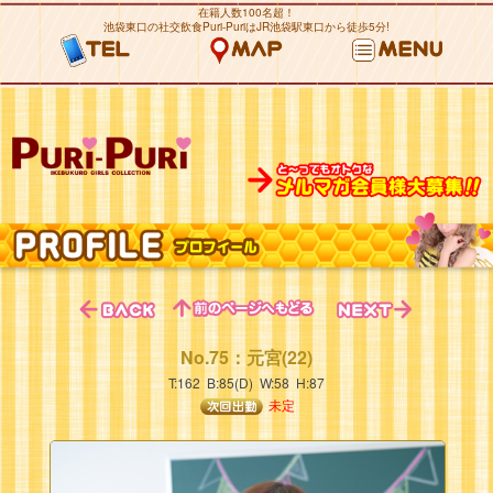
在籍人数100名超！
池袋東口の社交飲食Puri-PuriはJR池袋駅東口から徒歩5分!
No.75：元宮(22)
T:162 B:85(D) W:58 H:87
未定