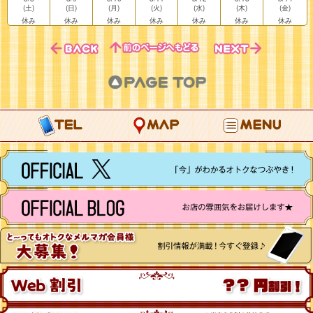
(土)
(日)
(月)
(火)
(水)
(木)
(金)
休み
休み
休み
休み
休み
休み
休み