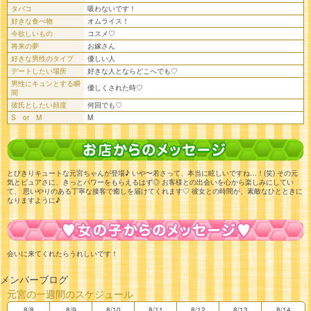
タバコ
吸わないです！
好きな食べ物
オムライス！
今欲しいもの
コスメ♡
将来の夢
お嫁さん
好きな男性のタイプ
優しい人
デートしたい場所
好きな人とならどこへでも♡
男性にキュンとする瞬
優しくされた時♡
間
彼氏としたい頻度
何回でも♡
S or M
M
とびきりキュートな元宮ちゃんが登場♪ いや〜若さって、本当に眩しいですね…！(笑) その元
気とピュアさに、きっとパワーをもらえるはず◎ お客様との出会いを心から楽しみにしてい
て、 思いやりのある丁寧な接客で癒しを届けてくれます♡ 彼女との時間が、素敵なひとときに
なりますように♪
会いに来てくれたらうれしいです！
メンバーブログ
元宮の一週間のスケジュール
8/8
8/9
8/10
8/11
8/12
8/13
8/14