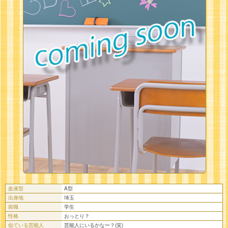
血液型
A型
出身地
埼玉
前職
学生
性格
おっとり？
似ている芸能人
芸能人にいるかなー？(笑)