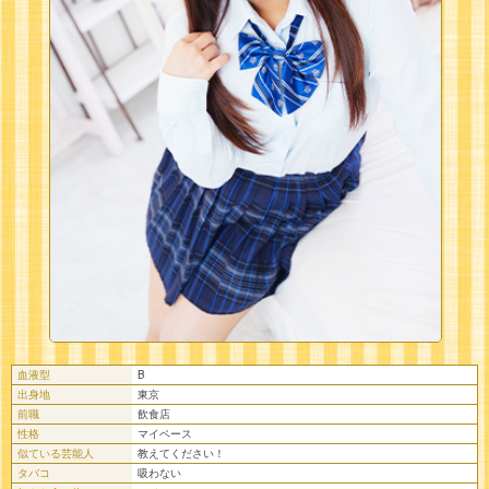
血液型
B
出身地
東京
前職
飲食店
性格
マイペース
似ている芸能人
教えてください！
タバコ
吸わない