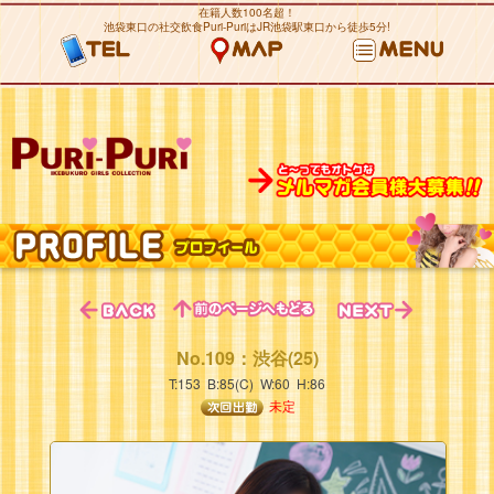
在籍人数100名超！
池袋東口の社交飲食Puri-PuriはJR池袋駅東口から徒歩5分!
No.109：渋谷(25)
T:153 B:85(C) W:60 H:86
未定