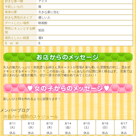
好きな食べ物
アイス
今欲しいもの
服
将来の夢
大きな家に住む
好きな男性のタイプ
優しい人
デートしたい場所
映画館
男性にキュンとする瞬
笑顔
間
彼氏としたい頻度
週3
S or M
S
大人の魅力たっぷり！色気漂うお姉さん系キャストが登場♪ 落ち着いた雰囲気の中に、思わず
ドキッとするギャップが…！？ この出会いは、きっとあなたの記憶に深く残るはず。 言葉では
語りきれない彼女の魅力、ぜひ一度その目で確かめてみてください！
楽しいひと時を作れるように頑張ります！
メンバーブログ
渋谷の一週間のスケジュール
8/11
8/12
8/13
8/14
8/15
8/16
8/17
(火)
(水)
(木)
(金)
(土)
(日)
(月)
休み
休み
休み
休み
休み
休み
休み