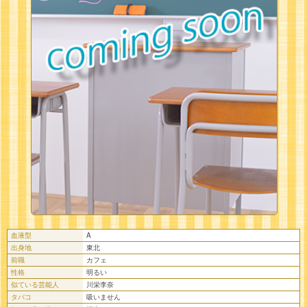
血液型
A
出身地
東北
前職
カフェ
性格
明るい
似ている芸能人
川栄李奈
タバコ
吸いません