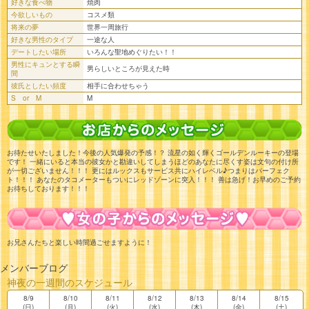
好きな食べ物
焼肉
今欲しいもの
コスメ類
将来の夢
世界一周旅行
好きな男性のタイプ
一途な人
デートしたい場所
いろんな聖地めぐりたい！！
男性にキュンとする瞬
男らしいところが見えた時
間
彼氏としたい頻度
相手に合わせちゃう
S or M
M
お待たせいたしました！今後の人気爆発の予感！？ 流星の如く輝くゴールデンルーキーの登場
です！ 一緒にいると本当の彼女かと勘違いしてしまうほどのあなたに尽くす姿は文句の付け所
が一切ございません！！！ 更にはルックスもサービス共にハイレベル♪つまりはパーフェク
ト！！！ あなたのタコメーターもついにレッドゾーンに突入！！！ 善は急げ！お早めのご予約
お待ちしております！！！
お兄さんたちと楽しい時間過ごせますように！
メンバーブログ
神夜の一週間のスケジュール
8/9
8/10
8/11
8/12
8/13
8/14
8/15
(日)
(月)
(火)
(水)
(木)
(金)
(土)