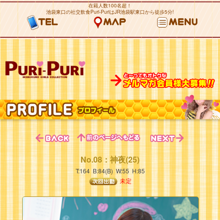
在籍人数100名超！
池袋東口の社交飲食Puri-PuriはJR池袋駅東口から徒歩5分!
No.08：神夜(25)
T:164 B:84(B) W:55 H:85
未定