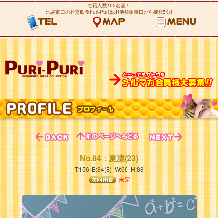
在籍人数100名超！
池袋東口の社交飲食Puri-PuriはJR池袋駅東口から徒歩5分!
No.84：夏凛(23)
T:156 B:84(B) W:60 H:88
未定