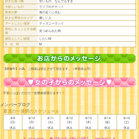
好きな食べ物
甘いもの なんでもすき
今欲しいもの
ライブのチケット
将来の夢
海の近くに住む
好きな男性のタイプ
優しい人
デートしたい場所
ディズニーランド
男性にキュンとする瞬
見つめられた時
間
彼氏としたい頻度
したい時
S or M
M
【研修中】の為、ご指名は控えさせて頂きます。（本指名は可）
不安いっぱいだけど一生懸命頑張ります！！
メンバーブログ
夏凛の一週間のスケジュール
8/9
8/10
8/11
8/12
8/13
8/14
8/15
(日)
(月)
(火)
(水)
(木)
(金)
(土)
休み
休み
休み
休み
休み
休み
休み