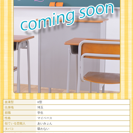
血液型
o型
出身地
埼玉
前職
学生
性格
マイペース
似ている芸能人
あいみょん
タバコ
吸わない