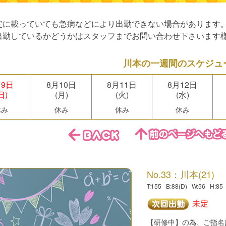
定に載っていても急病などにより出勤できない場合があります
出勤しているかどうかはスタッフまでお問い合わせ下さいます
川本の一週間のスケジュ
月9日
8月10日
8月11日
8月12日
日)
(月)
(火)
(水)
休み
休み
休み
休み
No.33：川本(21)
T:155 B:88(D) W:56 H:85
未定
【研修中】の為、ご指名