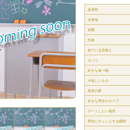
血液型
出身地
前職
性格
似ている芸能人
タバコ
好きな食べ物
今欲しいもの
将来の夢
好きな男性のタイプ
デートしたい場所
男性にキュンとする瞬間