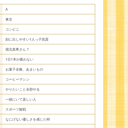
A
東京
コンビニ
顔に出しやすい1人っ子気質
堀北真希さん？
1日1本か吸わない
お菓子全般、あまいもの
コーヒーマシン
やりたいこと全部やる
一緒にいて楽しい人
スポーツ観戦
なにげない優しさを感じた時