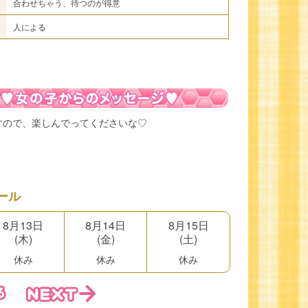
合わせちゃう、待つのが得意
人による
すので、楽しんでってくださいな♡
ール
8月13日
8月14日
8月15日
(木)
(金)
(土)
休み
休み
休み