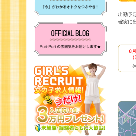
出勤予
確実に
8
(