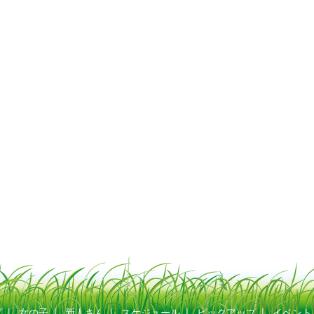
プ
|
女の子
|
新人さん
|
スケジュール
|
ピックアップ
|
イベント