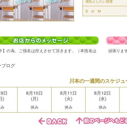
彼氏としたい頻度
S or M
中】の為、ご指名は控えさせて頂きます。（本指名は
頑張りま
ーブログ
川本の一週間のスケジュ
月9日
8月10日
8月11日
8月12日
日)
(月)
(火)
(水)
休み
休み
休み
休み