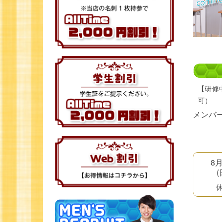
【研修
可）
メンバ
8
(