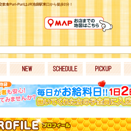
食Puri-PuriはJR池袋駅東口から徒歩2分！